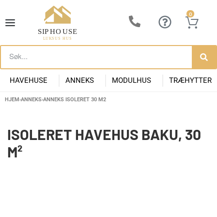
0
HAVEHUSE
ANNEKS
MODULHUS
TRÆHYTTER
HJEM
›
ANNEKS
›
ANNEKS ISOLERET 30 M2
Lille Havehus i Træ
Luksus Anneks
Have Anneks
Container huse
Præfabrikeret Anneks
Moderne Kolonihave
Kontorpavill
Havehuse 10m2
ISOLERET HAVEHUS BAKU, 30
M²