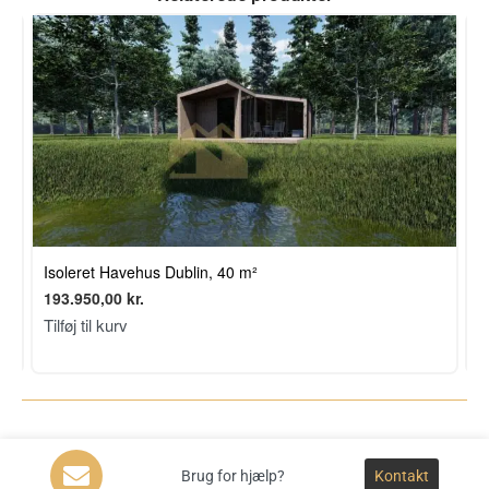
Isoleret Havehus Dublin, 40 m²
P
193.950,00
kr.
3
Tilføj til kurv
T
Brug for hjælp?
Kontakt