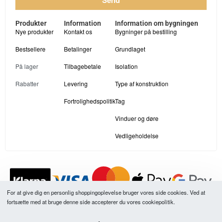
Send
Produkter
Information
Information om bygningen
Nye produkter
Kontakt os
Bygninger på bestilling
Bestsellere
Betalinger
Grundlaget
På lager
Tilbagebetale
Isolation
Rabatter
Levering
Type af konstruktion
Fortrolighedspolitik
Tag
Vinduer og døre
Vedligeholdelse
For at give dig en personlig shoppingoplevelse bruger vores side cookies. Ved at
fortsætte med at bruge denne side accepterer du vores cookiepolitik.
Alle vores produktpriser er inklusive moms