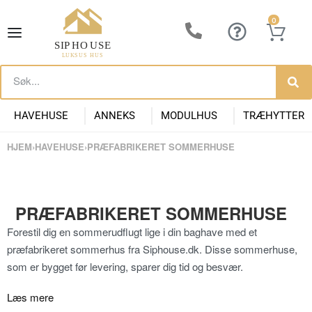
0
HAVEHUSE
ANNEKS
MODULHUS
TRÆHYTTER
HJEM
›
HAVEHUSE
›
PRÆFABRIKERET SOMMERHUSE
Lille Havehus i Træ
Luksus Anneks
Have Anneks
Container huse
Præfabrikeret Anneks
Moderne Kolonihave
Kontorpavill
Havehuse 10m2
PRÆFABRIKERET SOMMERHUSE
Forestil dig en sommerudflugt lige i din baghave med et
præfabrikeret sommerhus fra Siphouse.dk. Disse sommerhuse,
som er bygget før levering, sparer dig tid og besvær.
Læs mere