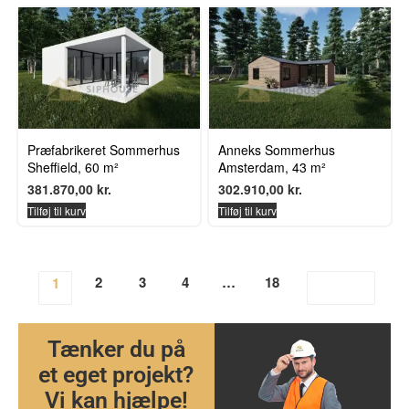
Præfabrikeret Sommerhus
Anneks Sommerhus
Sheffield, 60 m²
Amsterdam, 43 m²
381.870,00
kr.
302.910,00
kr.
Tilføj til kurv
Tilføj til kurv
2
3
4
…
18
1
Tænker du på
et eget projekt?
Vi kan hjælpe!