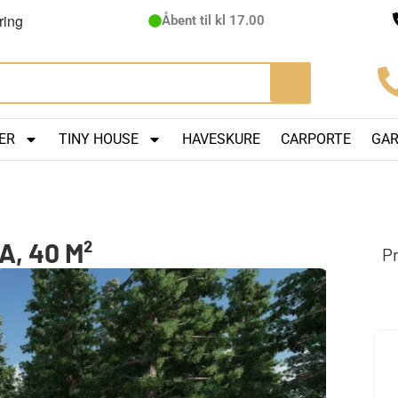
ring
Åbent til kl 17.00
ER
TINY HOUSE
HAVESKURE
CARPORTE
GA
, 40 M²
Pr