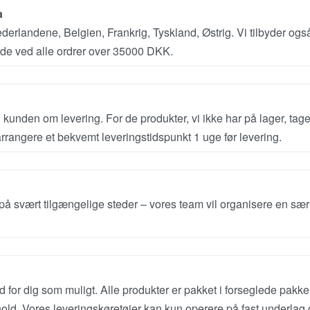
a
ederlandene, Belgien, Frankrig, Tyskland, Østrig. Vi tilbyder ogs
nde ved alle ordrer over 35000 DKK.
 kunden om levering. For de produkter, vi ikke har på lager, tage
 arrangere et bekvemt leveringstidspunkt 1 uge før levering.
 på svært tilgængelige steder – vores team vil organisere en sær
for dig som muligt. Alle produkter er pakket i forseglede pakker 
orhold. Vores leveringskøretøjer kan kun operere på fast underlag