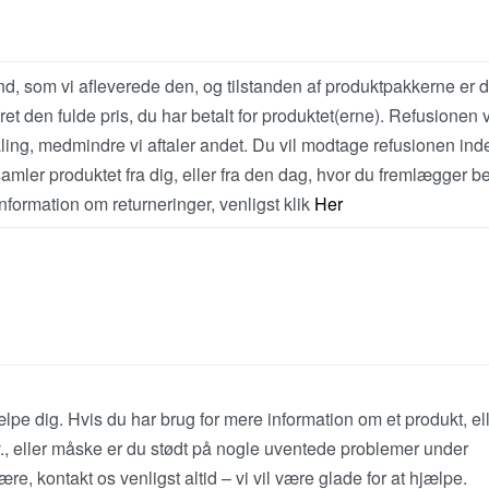
d, som vi afleverede den, og tilstanden af produktpakkerne er 
t den fulde pris, du har betalt for produktet(erne). Refusionen v
ling, medmindre vi aftaler andet. Du vil modtage refusionen ind
samler produktet fra dig, eller fra den dag, hvor du fremlægger b
information om returneringer, venligst klik
Her
jælpe dig. Hvis du har brug for mere information om et produkt, el
., eller måske er du stødt på nogle uventede problemer under
e, kontakt os venligst altid – vi vil være glade for at hjælpe.