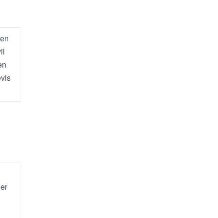
den
il
en
evis
ler