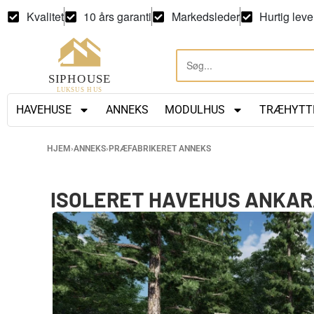
Kvalitet
10 års garanti
Markedsleder
Hurtig leve
HAVEHUSE
ANNEKS
MODULHUS
TRÆHYTT
HJEM
›
ANNEKS
›
PRÆFABRIKERET ANNEKS
ISOLERET HAVEHUS ANKARA