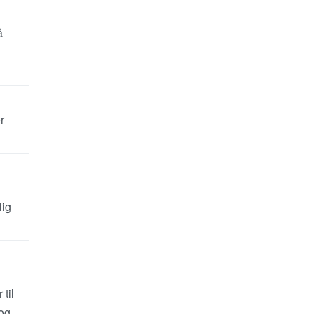
å
r
lig
til
 og