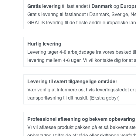
Gratis levering
til fastlandet i
Danmark
og
Europ
Gratis levering til fastlandet i Danmark, Sverige, N
GRATIS levering til de fleste andre europæiske la
Hurtig levering
Levering tager 4-8 arbejdsdage fra vores besked til
levering mellem 4-6 uger. Vi vil kontakte dig for at
Levering til svært tilgængelige områder
Vær venlig at informere os, hvis leveringsstedet er
transportløsning til dit huskit. (Ekstra gebyr)
Professionel aflæsning og bekvem opbevaring
Vi vil aflæsse produkt pakken på et så bekvemt sted 
opbevaring i tilfælde af våde eller skiftende vejrf