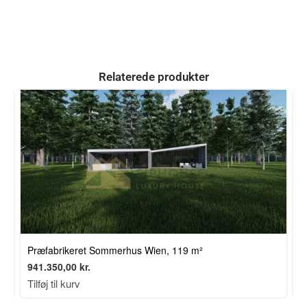
Relaterede produkter
Præfabrikeret Sommerhus Wien, 119 m²
P
941.350,00
kr.
4
Tilføj til kurv
T