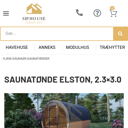
0
HAVEHUSE
ANNEKS
MODULHUS
TRÆHYTTER
HJEM
›
SAUNAER
›
SAUNATØNDER
Lille Havehus i Træ
Luksus Anneks
Have Anneks
Container huse
Præfabrikeret Anneks
Moderne Kolonihave
Kontorpavill
Havehuse 10m2
SAUNATØNDE ELSTON, 2.3×3.0