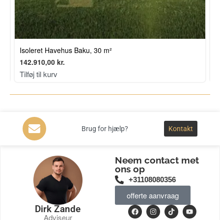
Isoleret Havehus Baku, 30 m²
I
142.910,00
kr.
1
Tilføj til kurv
T
Brug for hjælp?
Kontakt
Neem contact met
ons op
+31108080356
offerte aanvraag
Dirk Zande
Adviseur