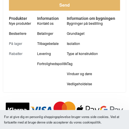
Send
Produkter
Information
Information om bygningen
Nye produkter
Kontakt os
Bygninger på bestilling
Bestsellere
Betalinger
Grundlaget
På lager
Tilbagebetale
Isolation
Rabatter
Levering
Type af konstruktion
Fortrolighedspolitik
Tag
Vinduer og døre
Vedligeholdelse
For at give dig en personlig shoppingoplevelse bruger vores side cookies. Ved at
fortsætte med at bruge denne side accepterer du vores cookiepolitik.
Alle vores produktpriser er inklusive moms