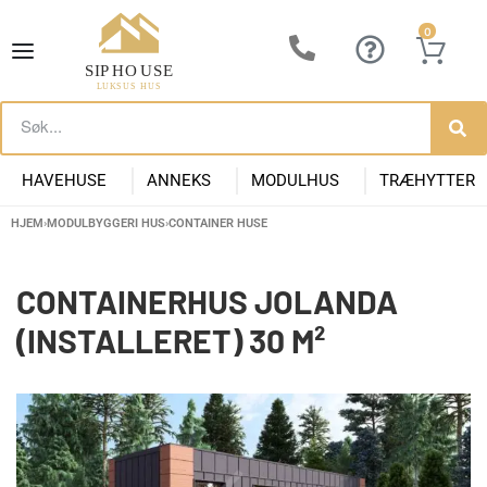
0
HAVEHUSE
ANNEKS
MODULHUS
TRÆHYTTER
HJEM
›
MODULBYGGERI HUS
›
CONTAINER HUSE
Lille Havehus i Træ
Luksus Anneks
Have Anneks
Container huse
Præfabrikeret Anneks
Moderne Kolonihave
Kontorpavill
Havehuse 10m2
CONTAINERHUS JOLANDA
(INSTALLERET) 30 M²