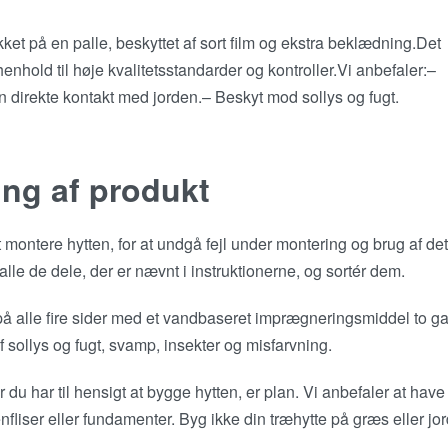
ket på en palle, beskyttet af sort film og ekstra beklædning.Det
 henhold til høje kvalitetsstandarder og kontroller.Vi anbefaler:–
n direkte kontakt med jorden.– Beskyt mod sollys og fugt.
ing af produkt
montere hytten, for at undgå fejl under montering og brug af det
lle de dele, der er nævnt i instruktionerne, og sortér dem.
på alle fire sider med et vandbaseret imprægneringsmiddel to g
f sollys og fugt, svamp, insekter og misfarvning.
r du har til hensigt at bygge hytten, er plan. Vi anbefaler at have
nfliser eller fundamenter. Byg ikke din træhytte på græs eller jor