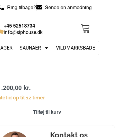
Ring tilbage?
Sende en anmodning
+45 52518734
info@siphouse.dk
RAGER
SAUNAER
VILDMARKSBADE
1.200,00
kr.
etid op til 12 timer
Tilføj til kurv
Kontakt os