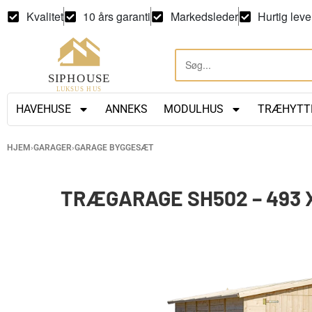
Kvalitet
10 års garanti
Markedsleder
Hurtig leve
HAVEHUSE
ANNEKS
MODULHUS
TRÆHYTT
HJEM
›
GARAGER
›
GARAGE BYGGESÆT
TRÆGARAGE SH502 – 493 X 