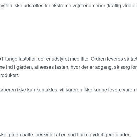
t hytten ikke udsættes for ekstreme vejrfænomener (kraftig vind el
 tunge lastbiler, der er udstyret med lifte. Ordren leveres så tæ
e ind i gården, aflæsses lasten, hvor der er adgang, så sørg for,
produktet.
ren ikke kan kontaktes, vil kureren ikke kunne levere varern
et på en palle, beskyttet af en sort film og yderligere plader.