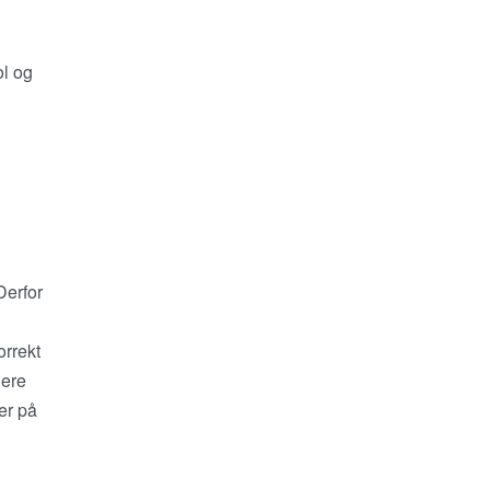
ol og
Derfor
orrekt
iere
er på