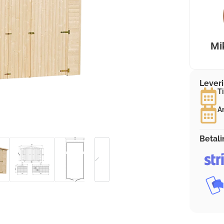
Mi
Lever
T
A
Betal