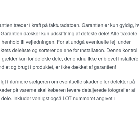
tien træder i kraft på fakturadatoen. Garantien er kun gyldig, h
 Garantien dækker kun udskiftning af defekte dele! Alle trædele
i henhold til vejledningen. For at undgå eventuelle fejl under
ktets deleliste og sorterer delene før installation. Denne kontrol
gælder kun for defekte dele, der endnu ikke er blevet installeret
dlet og brugt i produktet, er ikke dækket af garantien!
tligt informere sælgeren om eventuelle skader eller defekter på
skader på varerne skal køberen levere detaljerede fotografier af
 dele. Inkluder venligst også LOT-nummeret angivet i