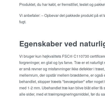
Produktet, du har købt, er fremstillet, testet og pakke
Vi anbefaler: – Opbevar det pakkede produkt på et t
fugt.
Egenskaber ved naturli
Vi bruger kun højkvalitets FSC® C110730 certificeret 
forgreninger, en glat og lys farve. Træ er et naturligt
er små revner og misfarvninger ikke defekter i træe
mellemrum, der opstår mellem brædderne, er også en 
behandlet, stopper træets "bevægelser" efter noget 
med 1-2 mm. Ubehandlet træ kan blive blåt eller få 
alle sider, med et træimpregneringsmiddel, før du sa