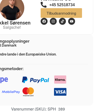
+45 52518734
Tilbudsanmodning
kkel Sørensen
Salgschef
ingsoplysninger
il Danmark
ndre lande i den Europæiske Union.
ingsmetoder:
Varenummer (SKU):
SPH_389