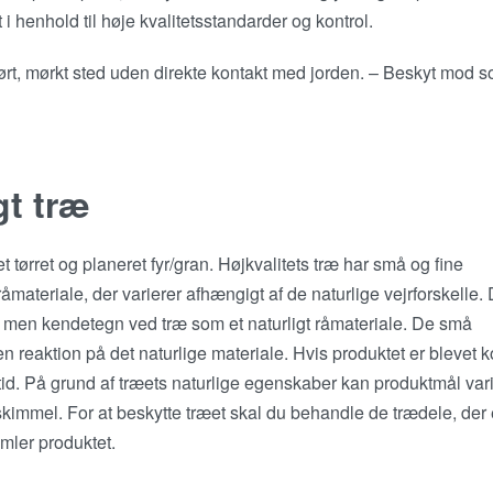
t i henhold til høje kvalitetsstandarder og kontrol.
ørt, mørkt sted uden direkte kontakt med jorden. – Beskyt mod s
gt træ
tørret og planeret fyr/gran. Højkvalitets træ har små og fine
 råmateriale, der varierer afhængigt af de naturlige vejrforskelle. 
t, men kendetegn ved træ som et naturligt råmateriale. De små
reaktion på det naturlige materiale. Hvis produktet er blevet k
tid. På grund af træets naturlige egenskaber kan produktmål var
skimmel. For at beskytte træet skal du behandle de trædele, der 
mler produktet.