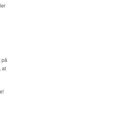
ler
t på
 at
e!