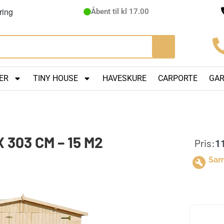
ring
Åbent til kl 17.00
ER
TINY HOUSE
HAVESKURE
CARPORTE
GA
303 CM – 15 M2
1
Pris:
Saml