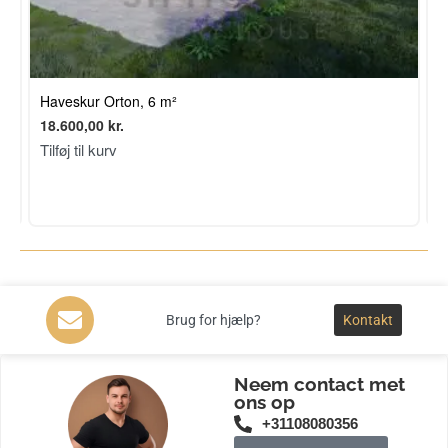
- 2
2
Haveskur Orton, 6 m²
L
18.600,00
kr.
2
Tilføj til kurv
T
S
Brug for hjælp?
Kontakt
Neem contact met
ons op
+31108080356