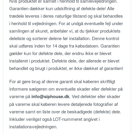
hvis produktet er samlet i henhold til samlevejledningen.
Garantien dækker kun udskiftning af defekte dele! Alle
trædele leveres i deres naturlige tilstand og skal behandles
i henhold til vejledningen. For at undgå eventuelle fejl under
samlingen af skuret, anbefaler vi, at du tjekker produktets
deleliste og sorterer delene før installation. Denne kontrol
skal udføres inden for 14 dage fra købsdatoen. Garantien
gælder kun for defekte dele, der endnu ikke er blevet
installeret i produktet. Defekte dele, der allerede er blevet
behandlet og brugt i produktet, er ikke dækket af garantien!
For at gøre brug af denne garanti skal køberen skriftligt
informere sælgeren om eventuelle skader eller defekter på
varerne på
info@siphouse.dk
. Ved defekter eller skader
på varerne skal køberen levere detaljerede fotografier af
varerne samt en liste over de beskadigede (defekte) dele.
Inkluder venligst også LOT-nummeret angivet i
installationsvejledningen.