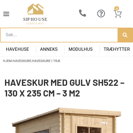
0
HAVEHUSE
ANNEKS
MODULHUS
TRÆHYTTER
HJEM
›
HAVESKURE
›
HAVESKURE I TRÆ
Lille Havehus i Træ
Luksus Anneks
Have Anneks
Container huse
Præfabrikeret Anneks
Moderne Kolonihave
Kontorpavill
Havehuse 10m2
HAVESKUR MED GULV SH522 –
130 X 235 CM – 3 M2