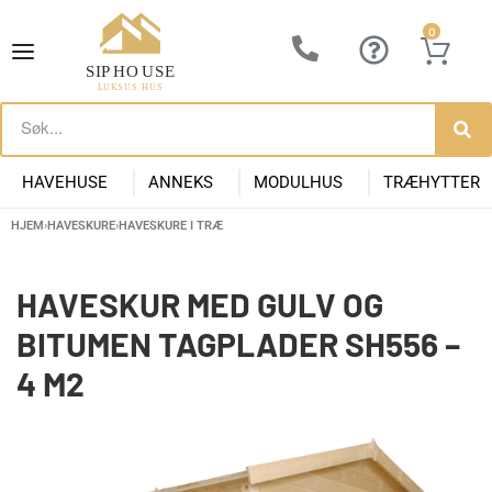
0
HAVEHUSE
ANNEKS
MODULHUS
TRÆHYTTER
HJEM
›
HAVESKURE
›
HAVESKURE I TRÆ
Lille Havehus i Træ
Luksus Anneks
Have Anneks
Container huse
Præfabrikeret Anneks
Moderne Kolonihave
Kontorpavill
Havehuse 10m2
HAVESKUR MED GULV OG
BITUMEN TAGPLADER SH556 –
4 M2