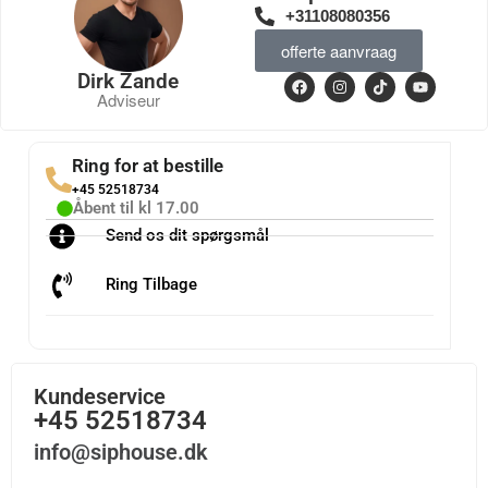
+31108080356
offerte aanvraag
Dirk Zande
Adviseur
Ring for at bestille
+45 52518734
Åbent til kl 17.00
Send os dit spørgsmål
Ring Tilbage
Kundeservice
+45 52518734
info@siphouse.dk