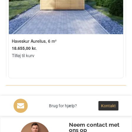
Haveskur Aurelius, 6 m²
H
18.655,00
kr.
1
Tilføj til kurv
T
Brug for hjælp?
Kontakt
Neem contact met
ons op