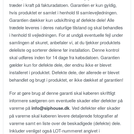
træder i kraft på fakturadatoen. Garantien er kun gyldig,
hvis produktet er samlet i henhold til samlevejledningen.
Garantien dækker kun udskiftning af defekte dele! Alle
trædele leveres i deres naturlige tilstand og skal behandles
i henhold til vejledningen. For at undgå eventuelle fejl under
samlingen af skuret, anbefaler vi, at du tjekker produktets
deleliste og sorterer delene før installation. Denne kontrol
skal udføres inden for 14 dage fra købsdatoen. Garantien
gælder kun for defekte dele, der endnu ikke er blevet
installeret i produktet. Defekte dele, der allerede er blevet
behandlet og brugt i produktet, er ikke dækket af garantien!
For at gøre brug af denne garanti skal køberen skriftligt
informere sælgeren om eventuelle skader eller defekter på
varerne på
info@siphouse.dk
. Ved defekter eller skader
på varerne skal køberen levere detaljerede fotografier af
varerne samt en liste over de beskadigede (defekte) dele.
Inkluder venligst også LOT-nummeret angivet i