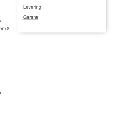
Levering
Garanti
s
lem 8
en