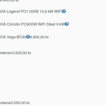
ARVIA Legend PO110XW 10,8 kW WiFi
RVIA Cilindro PC90XW WiFi Steel 9 kW
RVIA Vega BC90
4.900,00
kr.
rstenen
3.000,00
kr.
ænkene
3.050,00
kr.