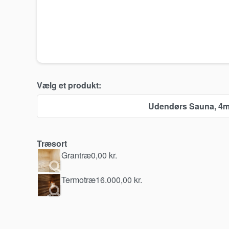
Vælg et produkt:
Udendørs Sauna, 4m
Træsort
Grantræ
0,00
kr.
Termotræ
16.000,00
kr.