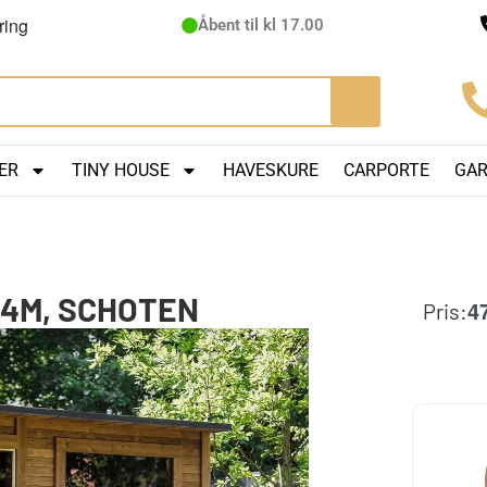
ring
Åbent til kl 17.00
ER
TINY HOUSE
HAVESKURE
CARPORTE
GA
.4M, SCHOTEN
4
Pris: