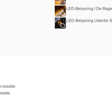
LED-Belysning I De Bages
.
LED-Belysning Udenfor 
m bredde
bredde