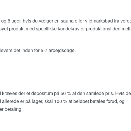
3 og 8 uger, hvis du vælger en sauna eller vildmarksbad fra vore
syet produkt med specifikke kundekrav er produktions­tiden mel
 levere det inden for 5-7 arbejdsdage.
ad kræves der et depositum på 50 % af den samlede pris. Hvis d
llerede er på lager, skal 100 % af beløbet betales forud, og
er betaling.