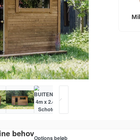
Mi
dine behov
Options beløb