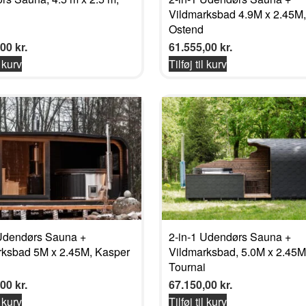
Vildmarksbad 4.9M x 2.45M,
Ostend
,00
kr.
61.555,00
kr.
l kurv
Tilføj til kurv
 Udendørs Sauna +
2-in-1 Udendørs Sauna +
rksbad 5M x 2.45M, Kasper
Vildmarksbad, 5.0M x 2.45M
Tournai
,00
kr.
67.150,00
kr.
l kurv
Tilføj til kurv