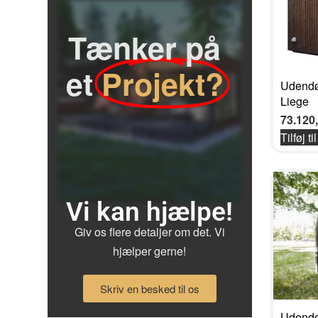
Tænker på
et
Projekt?
Udendø
Liege
73.120
Tilføj ti
Vi kan hjælpe!
Giv os flere detaljer om det. Vi
hjælper gerne!
Skriv en besked til os
Udendør