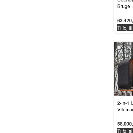
Bruge
63.420
Tilføj ti
2-in-1
Vildma
58.000
Tilføj ti