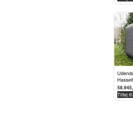
Udendø
Hassel
58.945
Tilføj ti