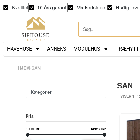
Kvalitet
10 års garanti
Markedsleder
Hurtig leve
HAVEHUSE
ANNEKS
MODULHUS
TRÆHYTT
HJEM
›
SAN
SAN
Kategorier
VISER 1–1
Pris
10070 kr.
149230 kr.