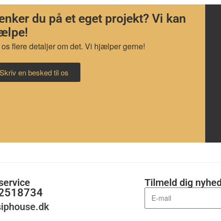
nker du på et eget projekt? Vi kan
ælpe!
 os flere detaljer om det. Vi hjælper gerne!
Skriv en besked til os
service
Tilmeld dig nyhe
52518734
iphouse.dk