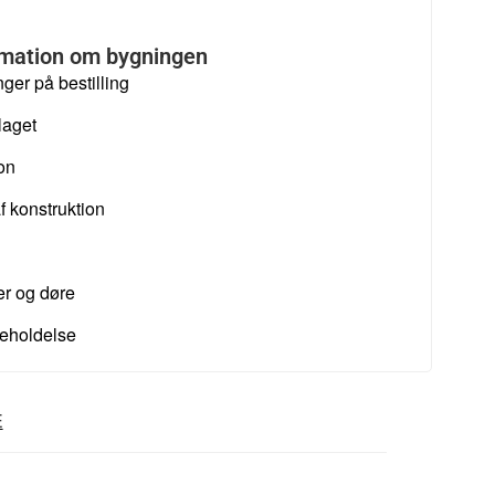
rmation om bygningen
ger på bestilling
laget
ion
f konstruktion
r og døre
geholdelse
E