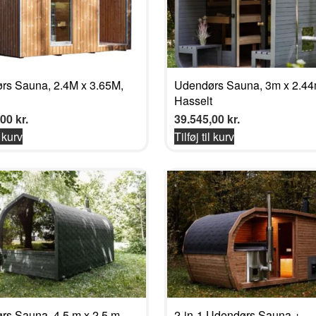
rs Sauna, 2.4M x 3.65M,
Udendørs Sauna, 3m x 2.44
Hasselt
,00
kr.
39.545,00
kr.
l kurv
Tilføj til kurv
s Sauna, 4.5 m x 2.5 m,
2-in-1 Udendørs Sauna +