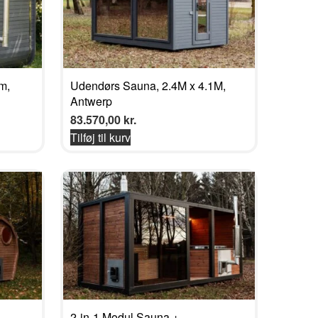
m,
Udendørs Sauna, 2.4M x 4.1M,
Antwerp
83.570,00
kr.
Tilføj til kurv
2-in-1 Modul Sauna +