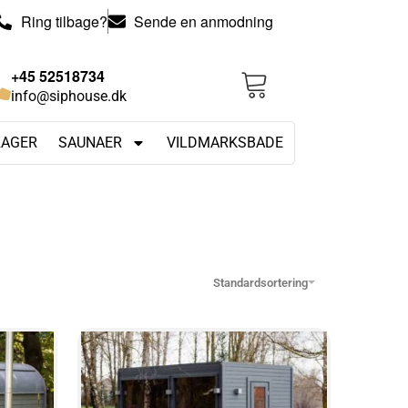
Ring tilbage?
Sende en anmodning
+45 52518734
info@siphouse.dk
RAGER
SAUNAER
VILDMARKSBADE
Standardsortering