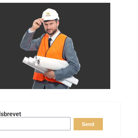
dsbrevet
Send