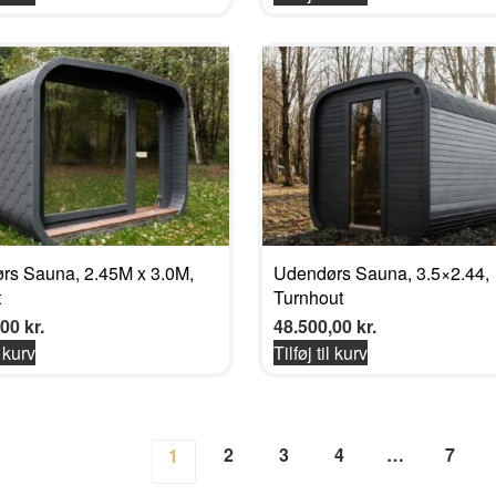
rs Sauna, 2.45M x 3.0M,
Udendørs Sauna, 3.5×2.44,
t
Turnhout
,00
kr.
48.500,00
kr.
l kurv
Tilføj til kurv
2
3
4
…
7
1