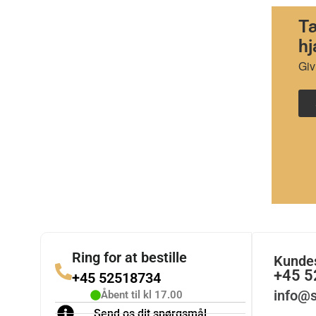
Tæ
hj
Giv
Ring for at bestille
Kunde
+45 
+45 52518734
info@s
Åbent til kl 17.00
Send os dit spørgsmål