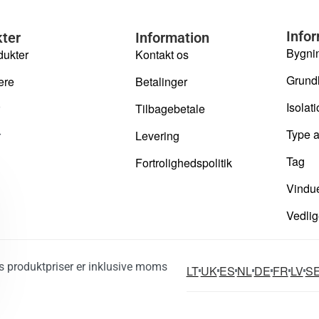
Info
ter
Information
Bygnin
dukter
Kontakt os
Grund
ere
Betalinger
Isolat
Tilbagebetale
Type a
r
Levering
Tag
Fortrolighedspolitik
Vindue
Vedli
es produktpriser er inklusive moms
LT
UK
ES
NL
DE
FR
LV
S