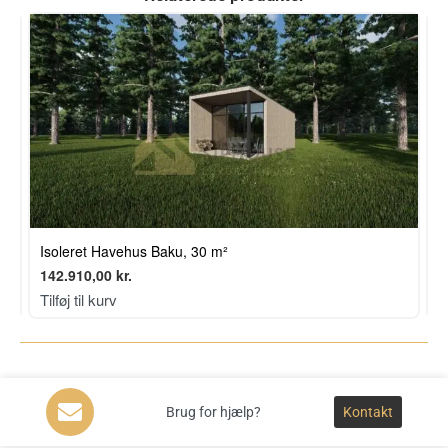
P
Isoleret Havehus Baku, 30 m²
9
142.910,00
kr.
T
Tilføj til kurv
Brug for hjælp?
Kontakt