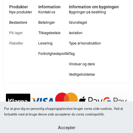
Produkter
Information
Information om bygningen
Nye produkter
Kontakt os
Bygninger på bestilling
Bestsellere
Betalinger
Grundlaget
På lager
Tilbagebetale
Isolation
Rabatter
Levering
Type af konstruktion
Fortrolighedspolitik
Tag
Vinduer og døre
Vedligeholdelse
For at give dig en personlig shoppingoplevelse bruger vores side cookies. Ved at
fortsætte med at bruge denne side accepterer du vores cookiepolitik.
Alle vores produktpriser er inklusive moms
Accepter
LT
UK
ES
NL
DE
FR
LV
SE