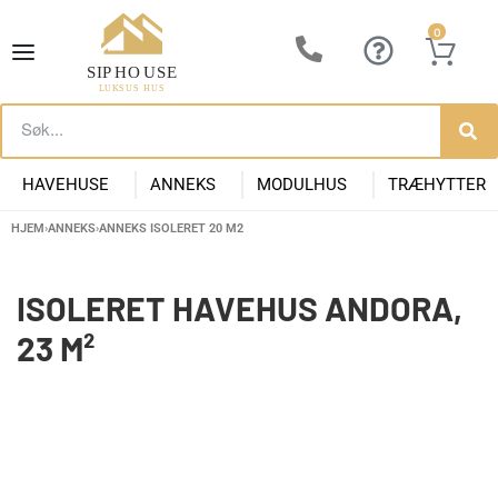
0
HAVEHUSE
ANNEKS
MODULHUS
TRÆHYTTER
HJEM
›
ANNEKS
›
ANNEKS ISOLERET 20 M2
Lille Havehus i Træ
Luksus Anneks
Have Anneks
Container huse
Præfabrikeret Anneks
Moderne Kolonihave
Kontorpavill
Havehuse 10m2
ISOLERET HAVEHUS ANDORA,
23 M²