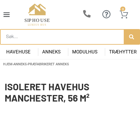
0
HAVEHUSE
ANNEKS
MODULHUS
TRÆHYTTER
HJEM
›
ANNEKS
›
PRÆFABRIKERET ANNEKS
Lille Havehus i Træ
Luksus Anneks
Have Anneks
Container huse
Præfabrikeret Anneks
Moderne Kolonihave
Kontorpavill
Havehuse 10m2
ISOLERET HAVEHUS
MANCHESTER, 56 M²