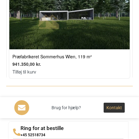
Præfabrikeret Sommerhus Wien, 119 m²
P
941.350,00
kr.
6
Tilføj til kurv
T
Brug for hjælp?
Kontakt
Ring for at bestille
+45 52518734