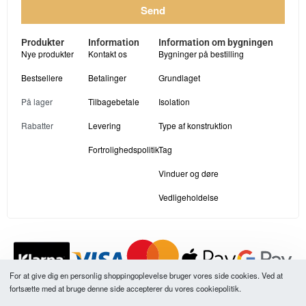
Send
Produkter
Information
Information om bygningen
Nye produkter
Kontakt os
Bygninger på bestilling
Bestsellere
Betalinger
Grundlaget
På lager
Tilbagebetale
Isolation
Rabatter
Levering
Type af konstruktion
Fortrolighedspolitik
Tag
Vinduer og døre
Vedligeholdelse
For at give dig en personlig shoppingoplevelse bruger vores side cookies. Ved at
fortsætte med at bruge denne side accepterer du vores cookiepolitik.
Alle vores produktpriser er inklusive moms