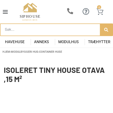
0
HAVEHUSE
ANNEKS
MODULHUS
TRÆHYTTER
HJEM
›
MODULBYGGERI HUS
›
CONTAINER HUSE
Lille Havehus i Træ
Luksus Anneks
Have Anneks
Container huse
Præfabrikeret Anneks
Moderne Kolonihave
Kontorpavill
Havehuse 10m2
ISOLERET TINY HOUSE OTAVA
,15 M²