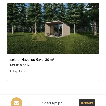
Isoleret Havehus Baku, 30 m²
I
142.910,00
kr.
1
Tilføj til kurv
T
Brug for hjælp?
Kontakt