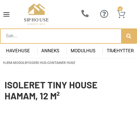
0
HAVEHUSE
ANNEKS
MODULHUS
TRÆHYTTER
HJEM
›
MODULBYGGERI HUS
›
CONTAINER HUSE
Lille Havehus i Træ
Luksus Anneks
Have Anneks
Container huse
Præfabrikeret Anneks
Moderne Kolonihave
Kontorpavill
Havehuse 10m2
ISOLERET TINY HOUSE
HAMAM, 12 M²