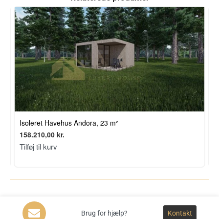
P
Isoleret Havehus Andora, 23 m²
3
158.210,00
kr.
T
Tilføj til kurv
Brug for hjælp?
Kontakt