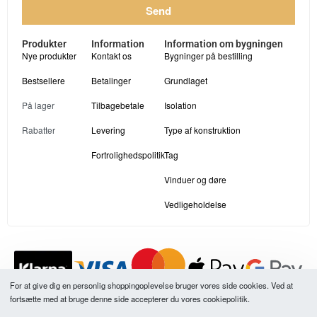
Send
Produkter
Information
Information om bygningen
Nye produkter
Kontakt os
Bygninger på bestilling
Bestsellere
Betalinger
Grundlaget
På lager
Tilbagebetale
Isolation
Rabatter
Levering
Type af konstruktion
Fortrolighedspolitik
Tag
Vinduer og døre
Vedligeholdelse
For at give dig en personlig shoppingoplevelse bruger vores side cookies. Ved at
fortsætte med at bruge denne side accepterer du vores cookiepolitik.
Alle vores produktpriser er inklusive moms