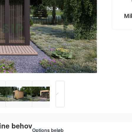
Mi
dine behov
Options beløb