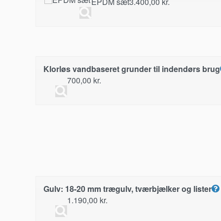
EPDM sæt
3.400,00
kr.
Klorløs vandbaseret grunder til indendørs brug
700,00
kr.
Gulv: 18-20 mm trægulv, tværbjælker og lister
1.190,00
kr.