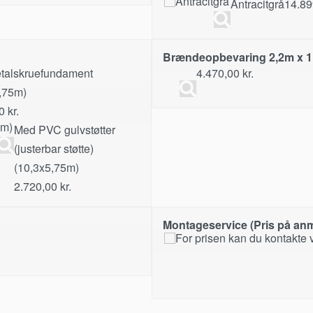
Antracitgrå
14.8
Brændeopbevaring 2,2m x 
talskruefundament
4.470,00
kr.
,75m)
00
kr.
Med PVC gulvstøtter
(justerbar støtte)
(10,3x5,75m)
2.720,00
kr.
Montageservice (Pris på an