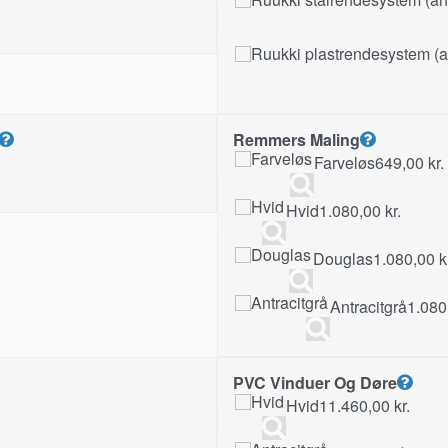
Remmers Maling
Farveløs
649,00
kr.
Hvid
1.080,00
kr.
Douglas
1.080,00
k
Antracitgrå
1.080
PVC Vinduer Og Døre
Hvid
11.460,00
kr.