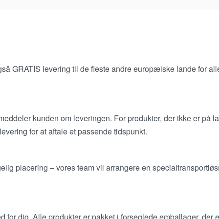
 også GRATIS levering til de fleste andre europæiske lande for all
 meddeler kunden om leveringen. For produkter, der ikke er på la
levering for at aftale et passende tidspunkt.
gelig placering – vores team vil arrangere en specialtransportlø
 for dig. Alle produkter er pakket i forseglede emballager, der 