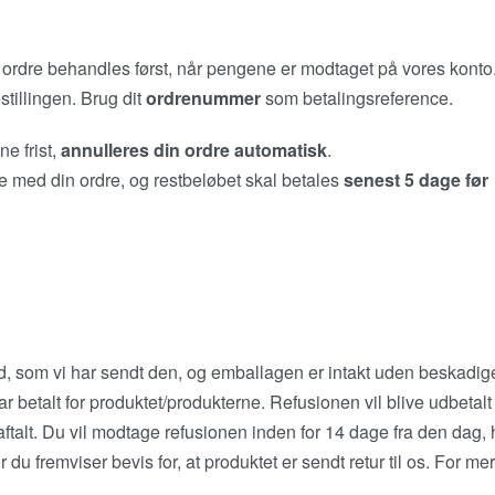
n ordre behandles først, når pengene er modtaget på vores konto
stillingen. Brug dit
ordrenummer
som betalingsreference.
ne frist,
annulleres din ordre automatisk
.
te med din ordre, og restbeløbet skal betales
senest 5 dage før
d, som vi har sendt den, og emballagen er intakt uden beskadi
har betalt for produktet/produkterne. Refusionen vil blive udbetalt
alt. Du vil modtage refusionen inden for 14 dage fra den dag, 
r du fremviser bevis for, at produktet er sendt retur til os. For me