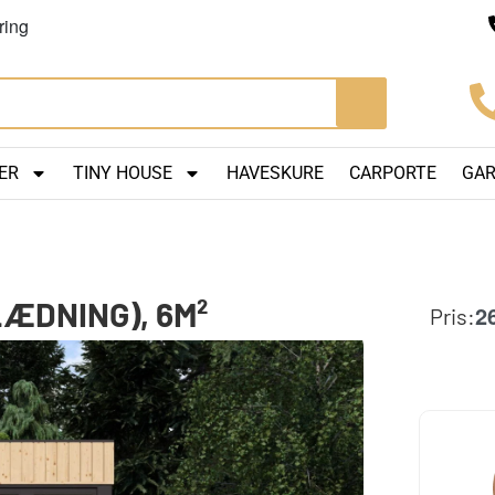
ring
ER
TINY HOUSE
HAVESKURE
CARPORTE
GA
LÆDNING), 6M²
2
Pris: