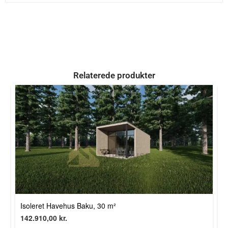
Relaterede produkter
Isoleret Havehus Baku, 30 m²
I
142.910,00
kr.
1