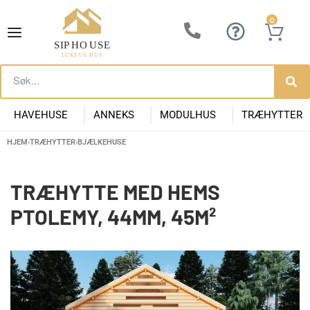
0
HAVEHUSE
ANNEKS
MODULHUS
TRÆHYTTER
HJEM
›
TRÆHYTTER
›
BJÆLKEHUSE
Lille Havehus i Træ
Luksus Anneks
Have Anneks
Container huse
Præfabrikeret Anneks
Moderne Kolonihave
Kontorpavill
Havehuse 10m2
TRÆHYTTE MED HEMS
PTOLEMY, 44MM, 45M²