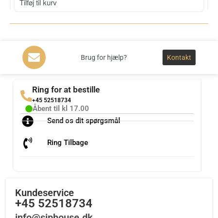
Tilføj til kurv
T
Brug for hjælp?
Kontakt
Ring for at bestille
+45 52518734
Åbent til kl 17.00
Send os dit spørgsmål
Ring Tilbage
Kundeservice
+45 52518734
info@siphouse.dk