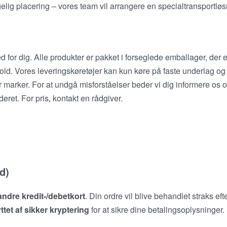
gelig placering – vores team vil arrangere en specialtransportlø
 for dig. Alle produkter er pakket i forseglede emballager, der 
rhold. Vores leveringskøretøjer kan kun køre på faste underlag og
r marker. For at undgå misforståelser beder vi dig informere os 
eret. For pris, kontakt en rådgiver.
d)
andre kredit-/debetkort
. Din ordre vil blive behandlet straks efte
tet af sikker kryptering
for at sikre dine betalingsoplysninger.