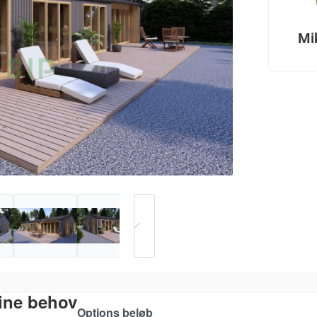
Mi
dine behov
Options beløb