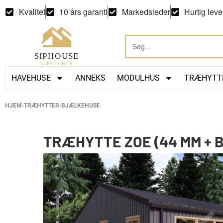
Kvalitet
10 års garanti
Markedsleder
Hurtig leve
HAVEHUSE
ANNEKS
MODULHUS
TRÆHYTT
HJEM
›
TRÆHYTTER
›
BJÆLKEHUSE
TRÆHYTTE ZOE (44 MM + B