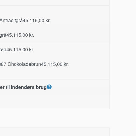
ntracitgrå
45.115,00
kr.
grå
45.115,00
kr.
rød
45.115,00
kr.
87 Chokoladebrun
45.115,00
kr.
r til indendørs brug