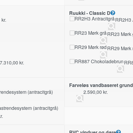
Ruukki - Classic D
0
kr.
RR2H3 A
RR23 Mørk 
RR29 Mørk 
7.310,00
kr.
RR8
Farveløs vandbaseret grunde
rendesystem (antracitgrå)
2.590,00
kr.
.
astrendesystem (antracitgrå)
r.
PVC vinduer og døre