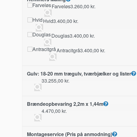
Farveløs
3.260,00
kr.
Hvid
3.400,00
kr.
Douglas
3.400,00
kr.
Antracitgrå
3.400,00
kr.
Gulv: 18-20 mm trægulv, tværbjælker og lister
33.255,00
kr.
Brændeopbevaring 2,2m x 1,44m
4.470,00
kr.
Montageservice (Pris på anmodning)