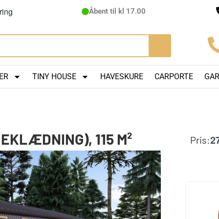
ring
Åbent til kl 17.00
ER
TINY HOUSE
HAVESKURE
CARPORTE
GA
EKLÆDNING), 115 M²
2
Pris: