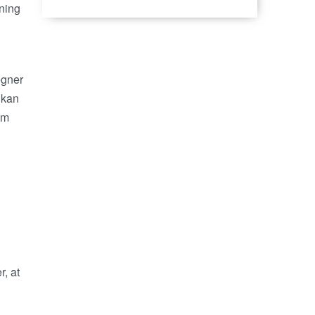
sning
egner
 kan
om
r, at