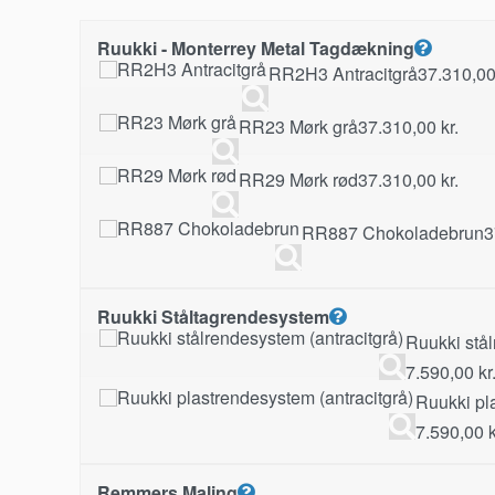
Ruukki - Monterrey Metal Tagdækning
RR2H3 Antracitgrå
37.310,0
RR23 Mørk grå
37.310,00
kr.
RR29 Mørk rød
37.310,00
kr.
RR887 Chokoladebrun
3
Ruukki Ståltagrendesystem
Ruukki stål
7.590,00
kr
Ruukki pl
7.590,00
k
Remmers Maling