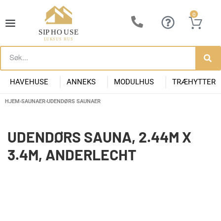
0
HAVEHUSE
ANNEKS
MODULHUS
TRÆHYTTER
HJEM
›
SAUNAER
›
UDENDØRS SAUNAER
Lille Havehus i Træ
Luksus Anneks
Have Anneks
Container huse
Præfabrikeret Anneks
Moderne Kolonihave
Kontorpavill
Havehuse 10m2
UDENDØRS SAUNA, 2.44M X
3.4M, ANDERLECHT