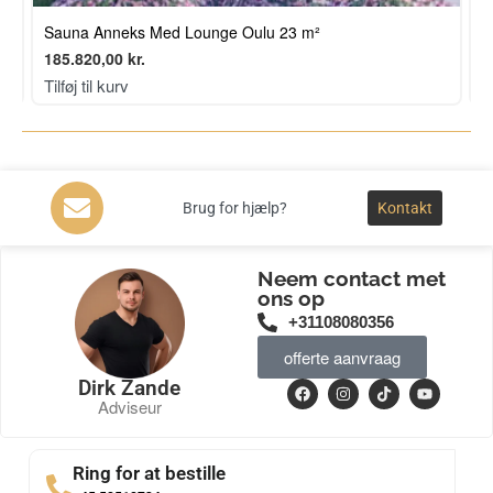
Sauna Anneks Med Lounge Oulu 23 m²
S
185.820,00
kr.
6
Tilføj til kurv
T
Brug for hjælp?
Kontakt
Neem contact met
ons op
+31108080356
offerte aanvraag
Dirk Zande
Adviseur
Ring for at bestille