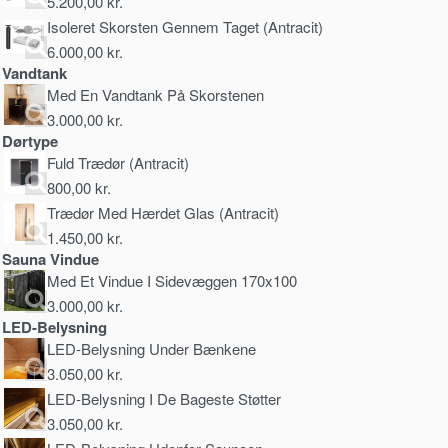
5.200,00
kr.
Isoleret Skorsten Gennem Taget (Antracit)
6.000,00
kr.
Vandtank
Med En Vandtank På Skorstenen
3.000,00
kr.
Dørtype
Fuld Trædør (Antracit)
800,00
kr.
Trædør Med Hærdet Glas (Antracit)
1.450,00
kr.
Sauna Vindue
Med Et Vindue I Sidevæggen 170x100
3.000,00
kr.
LED-Belysning
LED-Belysning Under Bænkene
3.050,00
kr.
LED-Belysning I De Bageste Støtter
3.050,00
kr.