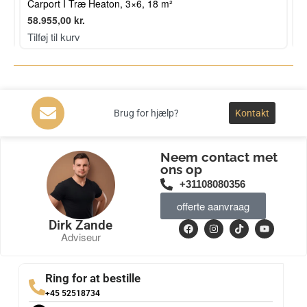
Carport I Træ Heaton, 3×6, 18 m²
V
58.955,00
kr.
1
Tilføj til kurv
T
Brug for hjælp?
Kontakt
Neem contact met
ons op
+31108080356
offerte aanvraag
Dirk Zande
Adviseur
Ring for at bestille
+45 52518734