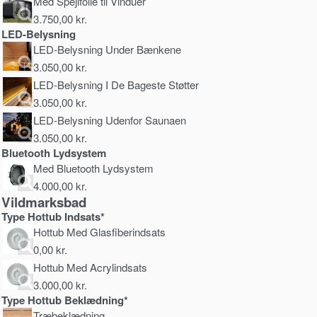
Med Spejlfolie til Vinduer
3.750,00
kr.
LED-Belysning
LED-Belysning Under Bænkene
3.050,00
kr.
LED-Belysning I De Bageste Støtter
3.050,00
kr.
LED-Belysning Udenfor Saunaen
3.050,00
kr.
Bluetooth Lydsystem
Med Bluetooth Lydsystem
4.000,00
kr.
Vildmarksbad
Type Hottub Indsats*
Hottub Med Glasfiberindsats
0,00
kr.
Hottub Med Acrylindsats
3.000,00
kr.
Type Hottub Beklædning*
Træbeklædning