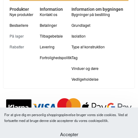
Produkter
Information
Information om bygningen
Nye produkter
Kontakt os
Bygninger på bestilling
Bestsellere
Betalinger
Grundlaget
På lager
Tilbagebetale
Isolation
Rabatter
Levering
Type af konstruktion
Fortrolighedspolitik
Tag
Vinduer og døre
Vedligeholdelse
For at give dig en personlig shoppingoplevelse bruger vores side cookies. Ved at
fortsætte med at bruge denne side accepterer du vores cookiepolitik.
Alle vores produktpriser er inklusive moms
Accepter
LT
UK
ES
NL
DE
FR
LV
SE