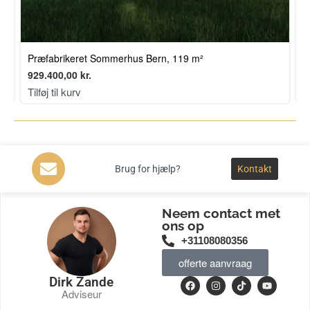
Præfabrikeret Sommerhus Bern, 119 m²
P
929.400,00
kr.
4
Tilføj til kurv
T
Brug for hjælp?
Kontakt
Neem contact met
ons op
+31108080356
offerte aanvraag
Dirk Zande
Adviseur