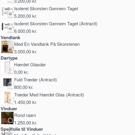
3.200,00
kr.
Isoleret Skorsten Gennem Taget
5.200,00
kr.
Isoleret Skorsten Gennem Taget (Antracit)
6.000,00
kr.
Vandtank
Med En Vandtank På Skorstenen
3.000,00
kr.
Dørtype
Hærdet Glasdør
0,00
kr.
Fuld Trædør (Antracit)
800,00
kr.
Trædør Med Hærdet Glas (Antracit)
1.450,00
kr.
Vinduer
Rond raam
1.250,00
kr.
Spejlfolie til Vinduer