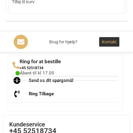
T
Tilføj til kurv
Brug for hjælp?
Kontakt
Ring for at bestille
+45 52518734
Åbent til kl 17.00
Send os dit spørgsmål
Ring Tilbage
Kundeservice
+45 52518734