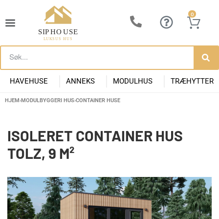
0
HAVEHUSE
ANNEKS
MODULHUS
TRÆHYTTER
HJEM
›
MODULBYGGERI HUS
›
CONTAINER HUSE
Lille Havehus i Træ
Luksus Anneks
Have Anneks
Container huse
Præfabrikeret Anneks
Moderne Kolonihave
Kontorpavill
Havehuse 10m2
ISOLERET CONTAINER HUS
TOLZ, 9 M²