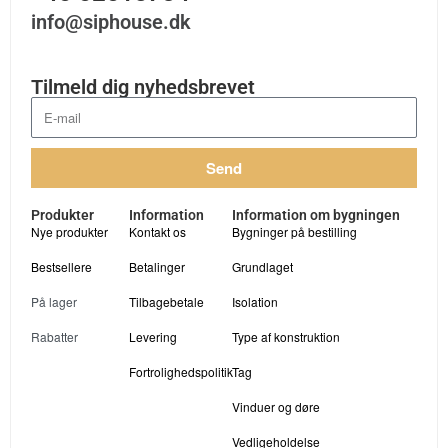
info@siphouse.dk
Tilmeld dig nyhedsbrevet
Send
Produkter
Information
Information om bygningen
Nye produkter
Kontakt os
Bygninger på bestilling
Bestsellere
Betalinger
Grundlaget
På lager
Tilbagebetale
Isolation
Rabatter
Levering
Type af konstruktion
Fortrolighedspolitik
Tag
Vinduer og døre
Vedligeholdelse