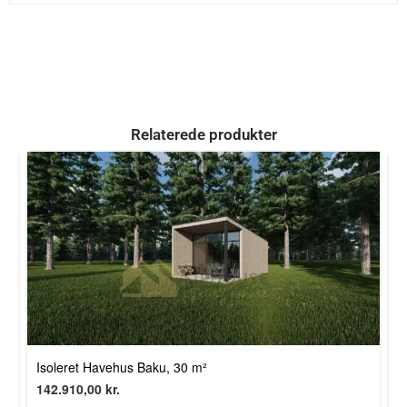
Relaterede produkter
P
Isoleret Havehus Baku, 30 m²
9
142.910,00
kr.