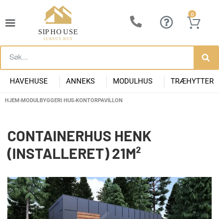
0
HAVEHUSE
ANNEKS
MODULHUS
TRÆHYTTER
HJEM
›
MODULBYGGERI HUS
›
KONTORPAVILLON
Lille Havehus i Træ
Luksus Anneks
Have Anneks
Container huse
Præfabrikeret Anneks
Moderne Kolonihave
Kontorpavill
Havehuse 10m2
CONTAINERHUS HENK
(INSTALLERET) 21M²