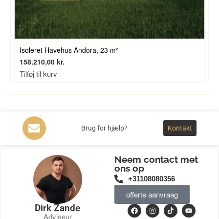
Isoleret Havehus Andora, 23 m²
P
158.210,00
kr.
4
Tilføj til kurv
T
Brug for hjælp?
Kontakt
Neem contact met
ons op
+31108080356
offerte aanvraag
Dirk Zande
Adviseur