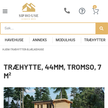
0
HAVEHUSE
ANNEKS
MODULHUS
TRÆHYTTER
HJEM
›
TRÆHYTTER
›
BJÆLKEHUSE
Lille Havehus i Træ
Luksus Anneks
Have Anneks
Container huse
Præfabrikeret Anneks
Moderne Kolonihave
Kontorpavill
Havehuse 10m2
TRÆHYTTE, 44MM, TROMSO, 7
M²