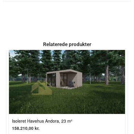
Relaterede produkter
P
Isoleret Havehus Andora, 23 m²
4
158.210,00
kr.