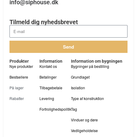
info@siphouse.dk
Tilmeld dig nyhedsbrevet
Send
Produkter
Information
Information om bygningen
Nye produkter
Kontakt os
Bygninger på bestilling
Bestsellere
Betalinger
Grundlaget
På lager
Tilbagebetale
Isolation
Rabatter
Levering
Type af konstruktion
Fortrolighedspolitik
Tag
Vinduer og døre
Vedligeholdelse