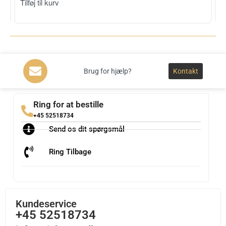
T
Tilføj til kurv
Brug for hjælp?
Kontakt
Ring for at bestille
+45 52518734
Send os dit spørgsmål
Ring Tilbage
Kundeservice
+45 52518734